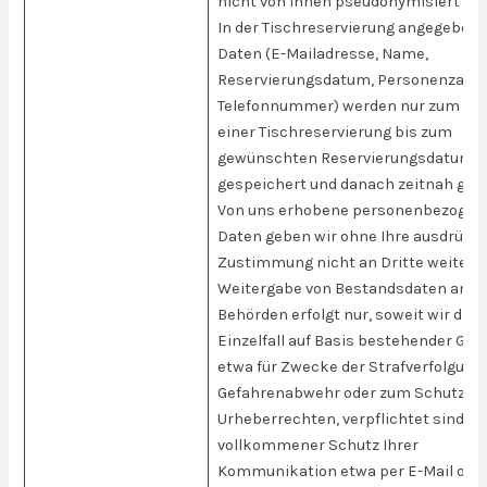
nicht von Ihnen pseudonymisiert wur
In der Tischreservierung angegeben
Daten (E-Mailadresse, Name,
Reservierungsdatum, Personenzahl, g
Telefonnummer) werden nur zum Zw
einer Tischreservierung bis zum
gewünschten Reservierungsdatum
gespeichert und danach zeitnah gelö
Von uns erhobene personenbezogen
Daten geben wir ohne Ihre ausdrückl
Zustimmung nicht an Dritte weiter. 
Weitergabe von Bestandsdaten an
Behörden erfolgt nur, soweit wir daz
Einzelfall auf Basis bestehender Ges
etwa für Zwecke der Strafverfolgung,
Gefahrenabwehr oder zum Schutz vo
Urheberrechten, verpflichtet sind. Ei
vollkommener Schutz Ihrer
Kommunikation etwa per E-Mail ode