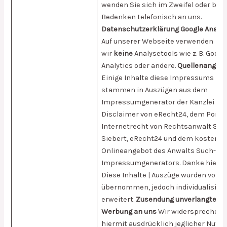
wenden Sie sich im Zweifel oder bei
Bedenken telefonisch an uns.
Datenschutzerklärung Google Analyt
Auf unserer Webseite verwenden
wir
keine
Analysetools wie z. B. Googl
Analytics oder andere.
Quellenangab
Einige Inhalte diese Impressums
stammen in Auszügen aus dem
Impressumgenerator der Kanzlei Sie
Disclaimer von eRecht24, dem Porta
Internetrecht von Rechtsanwalt Sör
Siebert, eRecht24 und dem kostenfr
Onlineangebot des Anwalts Such-Ser
Impressumgenerators. Danke hierfür
Diese Inhalte | Auszüge wurden von 
übernommen, jedoch individualisiert
erweitert.
Zusendung unverlangter
Werbung an uns
Wir widersprechen
hiermit ausdrücklich jeglicher Nutz