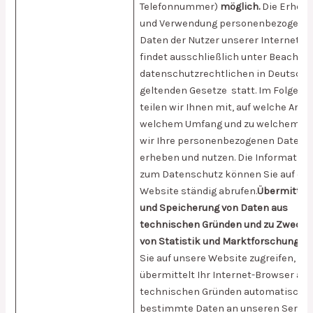
Telefonnummer)
möglich.
Die Erheb
und Verwendung personenbezogene
Daten der Nutzer unserer Internetse
findet ausschließlich unter Beachtu
datenschutzrechtlichen in Deutschl
geltenden Gesetze statt. Im Folgend
teilen wir Ihnen mit, auf welche Art, i
welchem Umfang und zu welchem Z
wir Ihre personenbezogenen Daten
erheben und nutzen. Die Informatio
zum Datenschutz können Sie auf die
Website ständig abrufen.
Übermittlu
und Speicherung von Daten aus
technischen Gründen und zu Zweck
von Statistik und Marktforschung
We
Sie auf unsere Website zugreifen,
übermittelt Ihr Internet-Browser aus
technischen Gründen automatisch
bestimmte Daten an unseren Server.